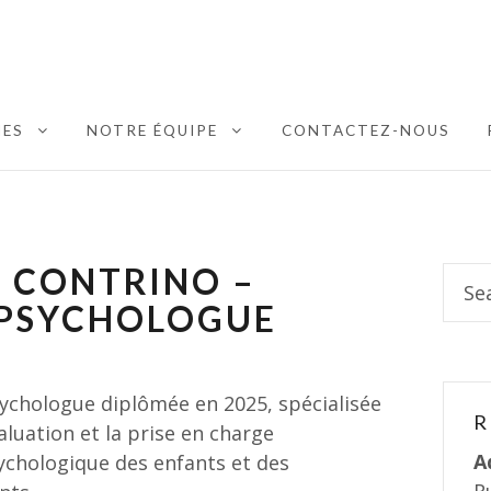
NES
NOTRE ÉQUIPE
CONTACTEZ-NOUS
EXPAND CHILD MENU
EXPAND CHILD MENU
 CONTRINO –
Sear
for:
PSYCHOLOGUE
chologue diplômée en 2025, spécialisée
R
aluation et la prise en charge
A
chologique des enfants et des