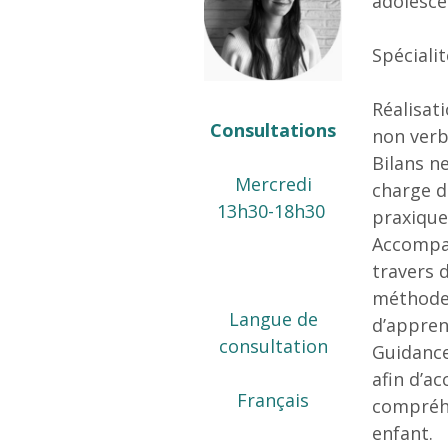
adolesce
Spéciali
Réalisati
Consultations
non verb
Bilans n
Mercredi
charge d
13h30-18h30
praxique
Accompa
travers 
méthodes
Langue de
d’appren
consultation
Guidance
afin d’a
Français
compréhe
enfant.