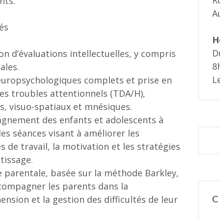
R
nts.
A
tés
H
D
on d’évaluations intellectuelles, y compris
8
ales.
L
europsychologiques complets et prise en
es troubles attentionnels (TDA/H),
s, visuo-spatiaux et mnésiques.
gnement des enfants et adolescents à
des séances visant à améliorer les
 de travail, la motivation et les stratégies
tissage.
 parentale, basée sur la méthode Barkley,
ccompagner les parents dans la
nsion et la gestion des difficultés de leur
C